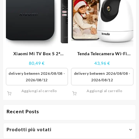
varianti.
Le
opzioni
possono
essere
scelte
nella
pagina
del
Xiaomi Mi TV Box S 2ª
Tenda Telecamera Wi-Fi
prodotto
Generazione
Interno CP3
80,49
€
43,96
€
delivery between 2026/08/08 -
delivery between 2026/08/08 -
2026/08/12
2026/08/12
Aggiungi al carrello
Aggiungi al carrello
Recent Posts
Prodotti più votati