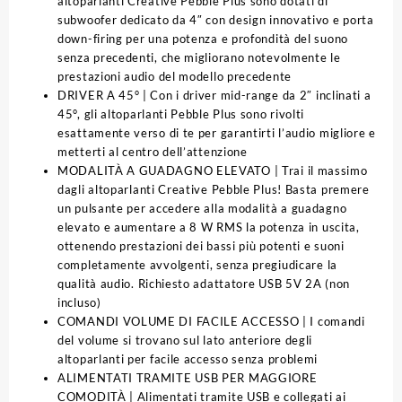
altoparlanti Creative Pebble Plus sono dotati di
subwoofer dedicato da 4″ con design innovativo e porta
down-firing per una potenza e profondità del suono
senza precedenti, che migliorano notevolmente le
prestazioni audio del modello precedente
DRIVER A 45° | Con i driver mid-range da 2″ inclinati a
45°, gli altoparlanti Pebble Plus sono rivolti
esattamente verso di te per garantirti l’audio migliore e
metterti al centro dell’attenzione
MODALITÀ A GUADAGNO ELEVATO | Trai il massimo
dagli altoparlanti Creative Pebble Plus! Basta premere
un pulsante per accedere alla modalità a guadagno
elevato e aumentare a 8 W RMS la potenza in uscita,
ottenendo prestazioni dei bassi più potenti e suoni
completamente avvolgenti, senza pregiudicare la
qualità audio. Richiesto adattatore USB 5V 2A (non
incluso)
COMANDI VOLUME DI FACILE ACCESSO | I comandi
del volume si trovano sul lato anteriore degli
altoparlanti per facile accesso senza problemi
ALIMENTATI TRAMITE USB PER MAGGIORE
COMODITÀ | Alimentati tramite USB e collegati ai