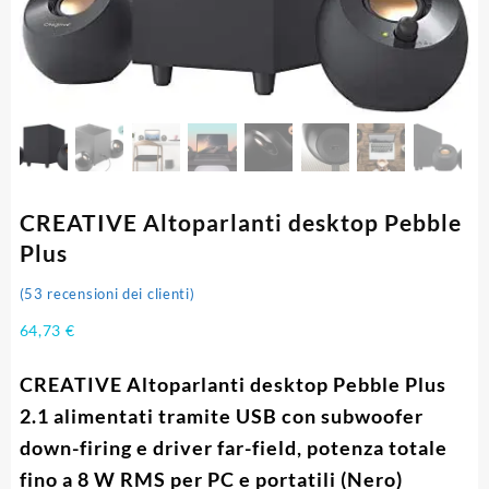
CREATIVE Altoparlanti desktop Pebble
Plus
(
53
recensioni dei clienti)
64,73
€
CREATIVE Altoparlanti desktop Pebble Plus
2.1 alimentati tramite USB con subwoofer
down-firing e driver far-field, potenza totale
fino a 8 W RMS per PC e portatili (Nero)