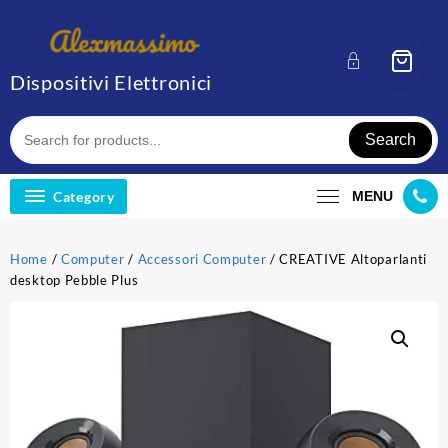
Skip
to
content
Dispositivi Elettronici
Search
Category
MENU
Home
/
Computer
/
Accessori Computer
/ CREATIVE Altoparlanti
desktop Pebble Plus