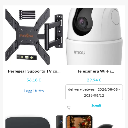
Perlegear Supporto TV con
Telecamera Wi-Fi
Braccio Girevole
Sorveglianza
56,18
€
29,94
€
delivery between 2026/08/08 -
Leggi tutto
2026/08/12
Questo
Scegli
prodotto
ha
più