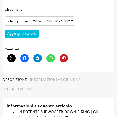
Disponibile
delivery between 2026/08/08 - 2026/08/12
CREATIVE
Aggiungi al carrello
Altoparlanti
desktop
Pebble
Condividi:
Plus
quantità
DESCRIZIONE
INFORMAZIONI AGGIUNTIVE
RECENSIONI (53)
Informazioni su questo articolo
UN POTENTE SUBWOOFER DOWN-FIRING | Gli