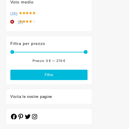
Voto medio
(15)
Valutato
5
su 5
(2)
Valutato
4
su 5
Filtra per prezzo
Prezzo:
0 €
—
270 €
Prezzo
Prezzo
Min
Max
Filtra
Visita le nostre pagine
Facebook
Pinterest
Twitter
Instagram