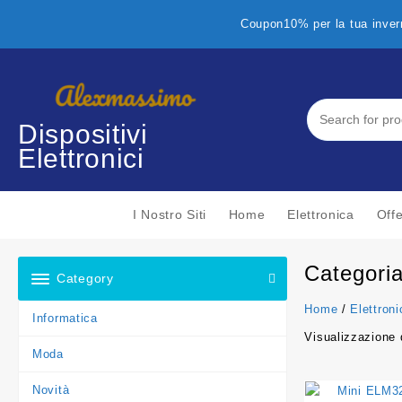
Skip
Coupon10% per la tua invern
to
content
Dispositivi
Elettronici
I Nostro Siti
Home
Elettronica
Offe
Categori
Category
Home
/
Elettroni
Informatica
Visualizzazione d
Moda
Novità