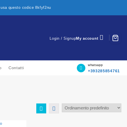
p usa questo codice 8kfyf2nu
Login / Signup
My account
whatsapp
o
Contatti
+393285854761