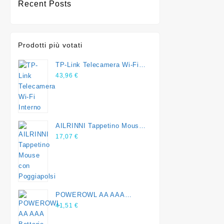
Recent Posts
Prodotti più votati
TP-Link Telecamera Wi-Fi
Interno
43,96
€
AILRINNI Tappetino Mouse
con Poggiapolsi
17,07
€
POWEROWL AA AAA
Batterie ricaricabili
41,51
€