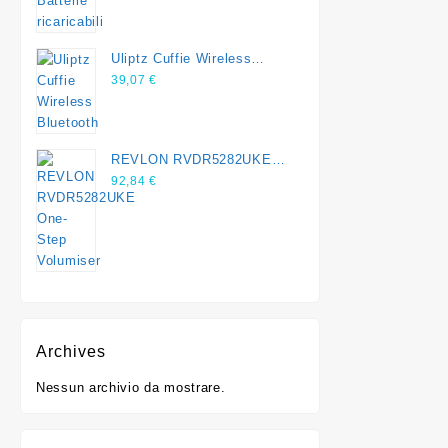
Uliptz Cuffie Wireless
Bluetooth
39,07
€
REVLON RVDR5282UKE
One-Step Volumiser
92,84
€
Archives
Nessun archivio da mostrare.