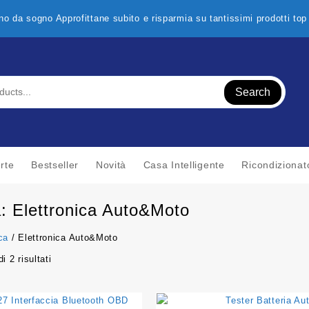
o da sogno Approfittane subito e risparmia su tantissimi prodotti to
Search
rte
Bestseller
Novità
Casa Intelligente
Ricondizionat
a:
Elettronica Auto&Moto
ca
/ Elettronica Auto&Moto
i 2 risultati