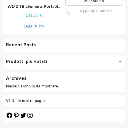
2026/08/15
del
WD 2 TB Elements Portable
prodotto
Aggiungi al carrello
External Hard Drive – USB
111,53
€
3.0
Leggi tutto
Recent Posts
Prodotti più votati
Archives
Nessun archivio da mostrare.
Visita le nostre pagine
Facebook
Pinterest
Twitter
Instagram