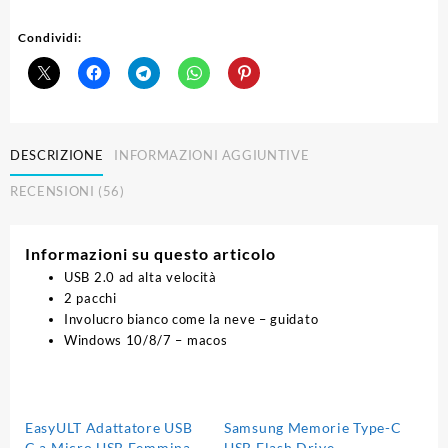
USB
Philips
Condividi:
Snow
Edition
64
GB,
quantità
DESCRIZIONE
INFORMAZIONI AGGIUNTIVE
RECENSIONI (56)
Informazioni su questo articolo
USB 2.0 ad alta velocità
2 pacchi
Involucro bianco come la neve – guidato
Windows 10/8/7 – macos
EasyULT Adattatore USB
Samsung Memorie Type-C
C a Micro USB Femmina[4
USB Flash Drive,