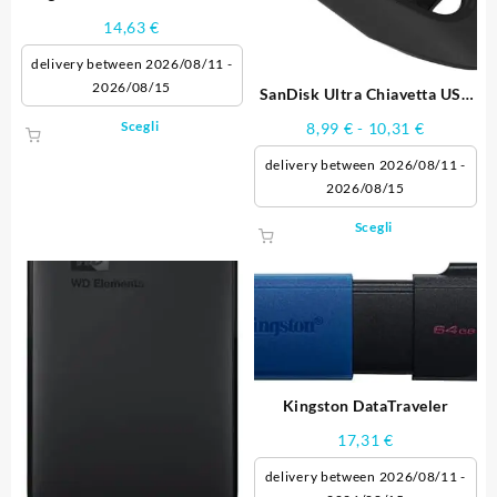
M PenDrive USB 3.2
14,63
€
delivery between 2026/08/11 -
2026/08/15
SanDisk Ultra Chiavetta USB
3.0
Questo
Fascia
Scegli
8,99
€
-
10,31
€
prodotto
di
delivery between 2026/08/11 -
ha
prezzo:
2026/08/15
più
da
varianti.
8,99 €
Questo
Scegli
Le
a
prodotto
opzioni
10,31 €
ha
possono
più
essere
varianti.
scelte
Le
nella
opzioni
pagina
possono
del
Kingston DataTraveler
essere
prodotto
scelte
17,31
€
nella
delivery between 2026/08/11 -
pagina