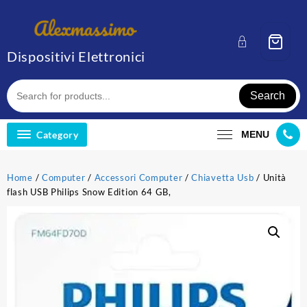
Skip
to
content
Dispositivi Elettronici
Search
Category
MENU
Home
/
Computer
/
Accessori Computer
/
Chiavetta Usb
/ Unità
flash USB Philips Snow Edition 64 GB,